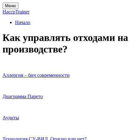
Меню
Haccp
Trainer
Начало
Как управлять отходами на
производстве?
Аллергия – бич современности
Диаграмма Парето
Аудиты
Технология СУ-ВИД. Опасно или нет?